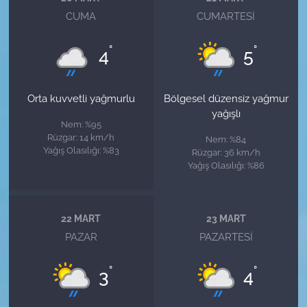
CUMA
CUMARTESI
°
°
4
5
Orta kuvvetli yağmurlu
Bölgesel düzensiz yağmur
yağışlı
Nem: %95
Rüzgar: 14 km/h
Nem: %84
Yağış Olasılığı: %83
Rüzgar: 36 km/h
Yağış Olasılığı: %86
22 MART
23 MART
PAZAR
PAZARTESI
°
°
3
4