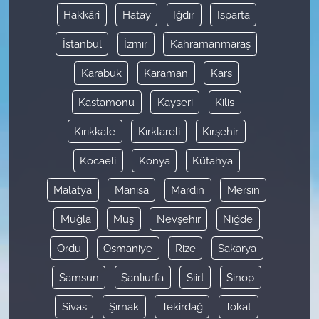
Hakkâri
Hatay
Iğdır
Isparta
İstanbul
İzmir
Kahramanmaraş
Karabük
Karaman
Kars
Kastamonu
Kayseri
Kilis
Kırıkkale
Kırklareli
Kırşehir
Kocaeli
Konya
Kütahya
Malatya
Manisa
Mardin
Mersin
Muğla
Muş
Nevşehir
Niğde
Ordu
Osmaniye
Rize
Sakarya
Samsun
Şanlıurfa
Siirt
Sinop
Sivas
Şırnak
Tekirdağ
Tokat