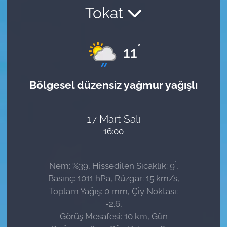
Tokat
Sağlık
Güncel
°
11
Kamu Alımları
Bölgesel düzensiz yağmur yağışlı
17 Mart Salı
16:00
°
Nem: %39, Hissedilen Sıcaklık: 9
,
Basınç: 1011 hPa, Rüzgar: 15 km/s,
Toplam Yağış: 0 mm, Çiy Noktası:
-2.6,
Görüş Mesafesi: 10 km, Gün