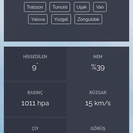
Trabzon
Tunceli
Uşak
Van
Yalova
Yozgat
Zonguldak
HISSEDILEN
NEM
°
9
%39
BASINÇ
RÜZGAR
1011
15
hpa
km/s
ÇIY
GÖRÜŞ