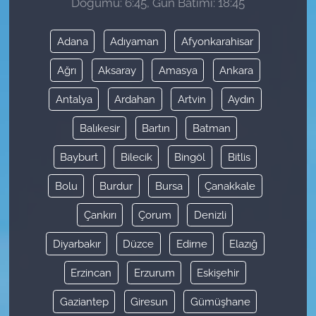
Doğumu: 6:45, Gün Batımı: 18:45
Adana
Adıyaman
Afyonkarahisar
Ağrı
Aksaray
Amasya
Ankara
Antalya
Ardahan
Artvin
Aydın
Balıkesir
Bartın
Batman
Bayburt
Bilecik
Bingöl
Bitlis
Bolu
Burdur
Bursa
Çanakkale
Çankırı
Çorum
Denizli
Diyarbakır
Düzce
Edirne
Elazığ
Erzincan
Erzurum
Eskişehir
Gaziantep
Giresun
Gümüşhane