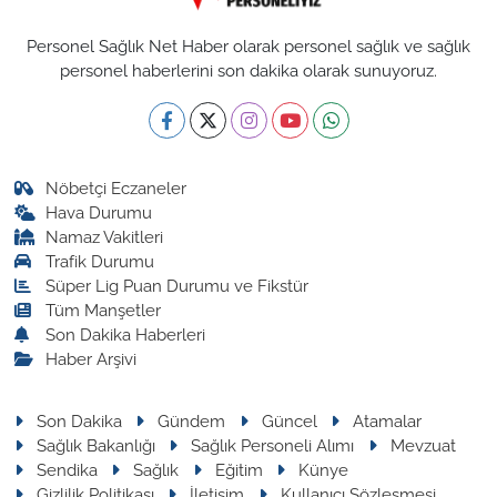
Personel Sağlık Net Haber olarak personel sağlık ve sağlık
personel haberlerini son dakika olarak sunuyoruz.
Nöbetçi Eczaneler
Hava Durumu
Namaz Vakitleri
Trafik Durumu
Süper Lig Puan Durumu ve Fikstür
Tüm Manşetler
Son Dakika Haberleri
Haber Arşivi
Son Dakika
Gündem
Güncel
Atamalar
Sağlık Bakanlığı
Sağlık Personeli Alımı
Mevzuat
Sendika
Sağlık
Eğitim
Künye
Gizlilik Politikası
İletişim
Kullanıcı Sözleşmesi