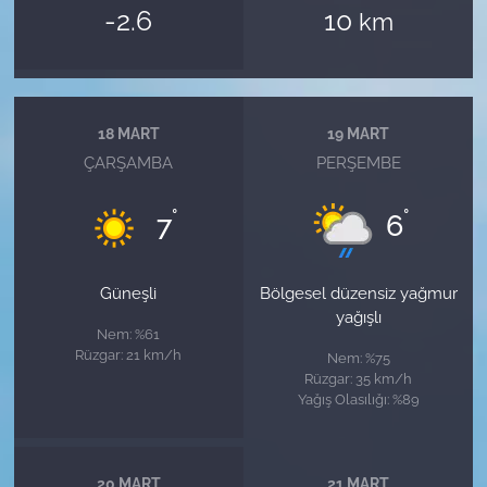
-2.6
10
km
18 MART
19 MART
ÇARŞAMBA
PERŞEMBE
°
°
7
6
Güneşli
Bölgesel düzensiz yağmur
yağışlı
Nem: %61
Rüzgar: 21 km/h
Nem: %75
Rüzgar: 35 km/h
Yağış Olasılığı: %89
20 MART
21 MART