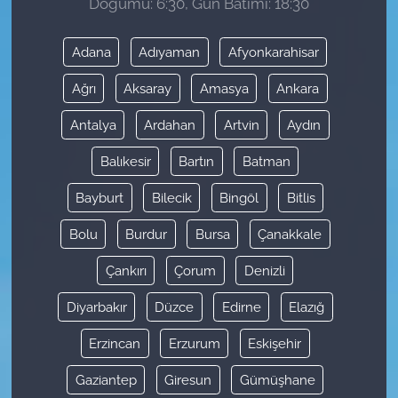
Doğumu: 6:30, Gün Batımı: 18:30
Adana
Adıyaman
Afyonkarahisar
Ağrı
Aksaray
Amasya
Ankara
Antalya
Ardahan
Artvin
Aydın
Balıkesir
Bartın
Batman
Bayburt
Bilecik
Bingöl
Bitlis
Bolu
Burdur
Bursa
Çanakkale
Çankırı
Çorum
Denizli
Diyarbakır
Düzce
Edirne
Elazığ
Erzincan
Erzurum
Eskişehir
Gaziantep
Giresun
Gümüşhane