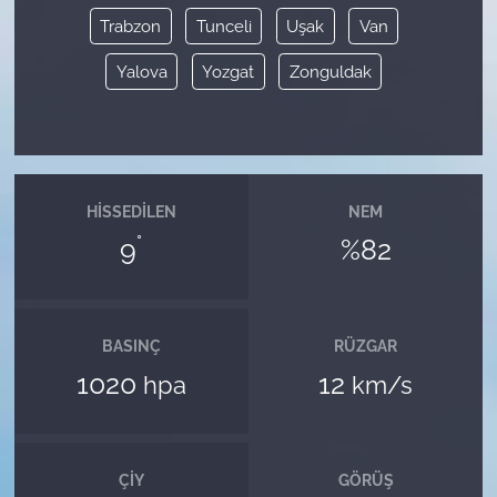
Trabzon
Tunceli
Uşak
Van
Yalova
Yozgat
Zonguldak
HISSEDILEN
NEM
°
9
%82
BASINÇ
RÜZGAR
1020
12
hpa
km/s
ÇIY
GÖRÜŞ