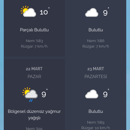
°
°
10
9
Parçalı Bulutlu
Bulutlu
Nem: %83
Nem: %86
Rüzgar: 7 km/h
Rüzgar: 7 km/h
22 MART
23 MART
PAZAR
PAZARTESI
°
°
9
9
Bölgesel düzensiz yağmur
Bulutlu
yağışlı
Nem: %89
Rüzgar: 10 km/h
Nem: %91