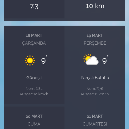
7.3
10
km
18 MART
19 MART
ÇARŞAMBA
PERŞEMBE
°
°
9
9
Güneşli
Parçalı Bulutlu
Nem: %82
Nem: %76
Rüzgar: 10 km/h
Rüzgar: 11 km/h
20 MART
21 MART
CUMA
CUMARTESI