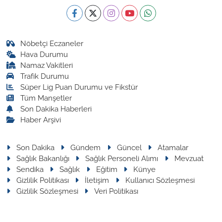
Nöbetçi Eczaneler
Hava Durumu
Namaz Vakitleri
Trafik Durumu
Süper Lig Puan Durumu ve Fikstür
Tüm Manşetler
Son Dakika Haberleri
Haber Arşivi
Son Dakika
Gündem
Güncel
Atamalar
Sağlık Bakanlığı
Sağlık Personeli Alımı
Mevzuat
Sendika
Sağlık
Eğitim
Künye
Gizlilik Politikası
İletişim
Kullanıcı Sözleşmesi
Gizlilik Sözleşmesi
Veri Politikası