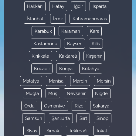
Hakkâri
Hatay
Iğdır
Isparta
İstanbul
İzmir
Kahramanmaraş
Karabük
Karaman
Kars
Kastamonu
Kayseri
Kilis
Kırıkkale
Kırklareli
Kırşehir
Kocaeli
Konya
Kütahya
Malatya
Manisa
Mardin
Mersin
Muğla
Muş
Nevşehir
Niğde
Ordu
Osmaniye
Rize
Sakarya
Samsun
Şanlıurfa
Siirt
Sinop
Sivas
Şırnak
Tekirdağ
Tokat