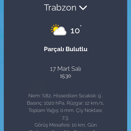
Trabzon
Sağlık
Güncel
°
10
Kamu Alımları
Parçalı Bulutlu
17 Mart Salı
15:30
°
Nem: %82, Hissedilen Sıcaklık: 9
,
Basınç: 1020 hPa, Rüzgar: 12 km/s,
Toplam Yağış: 0 mm, Çiy Noktası:
7.3,
Görüş Mesafesi: 10 km, Gün