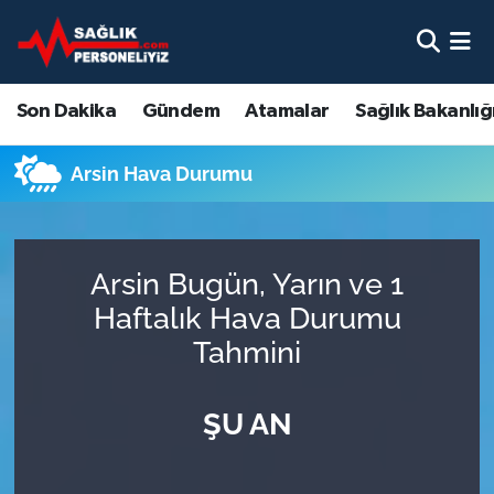
Son Dakika
Nöbetçi Eczaneler
Son Dakika
Gündem
Atamalar
Sağlık Bakanlığ
Gündem
Hava Durumu
Arsin Hava Durumu
Atamalar
Namaz Vakitleri
Sağlık Bakanlığı
Trafik Durumu
Arsin Bugün, Yarın ve 1
Mevzuat
Süper Lig Puan Durumu ve Fikstür
Haftalık Hava Durumu
Tahmini
Sendika
Tüm Manşetler
ŞU AN
Sağlık Personeli Alımı
Son Dakika Haberleri
Eğitim
Haber Arşivi