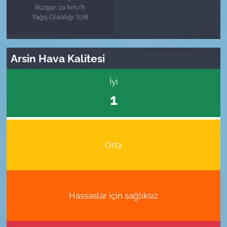
Rüzgar: 10 km/h
Yağış Olasılığı: %78
Arsin Hava Kalitesi
İyi
1
Orta
Hassaslar için sağlıksız