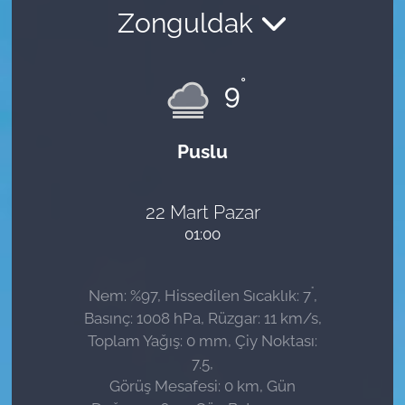
Zonguldak
Sağlık
Güncel
°
9
Kamu Alımları
Puslu
22 Mart Pazar
01:00
°
Nem: %97, Hissedilen Sıcaklık: 7
,
Basınç: 1008 hPa, Rüzgar: 11 km/s,
Toplam Yağış: 0 mm, Çiy Noktası:
7.5,
Görüş Mesafesi: 0 km, Gün