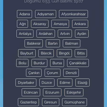
Doğumu: 6:53, Gün Batımı: 19:07
Adana
Adıyaman
Afyonkarahisar
Ağrı
Aksaray
Amasya
Ankara
Antalya
Ardahan
Artvin
Aydın
Balıkesir
Bartın
Batman
Bayburt
Bilecik
Bingöl
Bitlis
Bolu
Burdur
Bursa
Çanakkale
Çankırı
Çorum
Denizli
Diyarbakır
Düzce
Edirne
Elazığ
Erzincan
Erzurum
Eskişehir
Gaziantep
Giresun
Gümüşhane