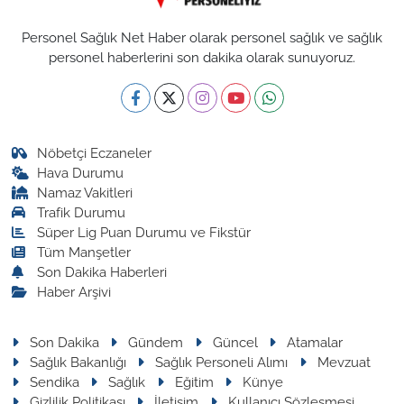
Personel Sağlık Net Haber olarak personel sağlık ve sağlık
personel haberlerini son dakika olarak sunuyoruz.
Nöbetçi Eczaneler
Hava Durumu
Namaz Vakitleri
Trafik Durumu
Süper Lig Puan Durumu ve Fikstür
Tüm Manşetler
Son Dakika Haberleri
Haber Arşivi
Son Dakika
Gündem
Güncel
Atamalar
Sağlık Bakanlığı
Sağlık Personeli Alımı
Mevzuat
Sendika
Sağlık
Eğitim
Künye
Gizlilik Politikası
İletişim
Kullanıcı Sözleşmesi