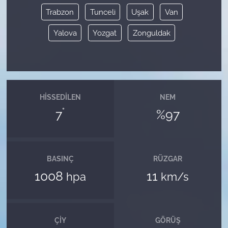
Trabzon
Tunceli
Uşak
Van
Yalova
Yozgat
Zonguldak
HISSEDILEN
NEM
°
7
%97
BASINÇ
RÜZGAR
1008
11
hpa
km/s
ÇIY
GÖRÜŞ