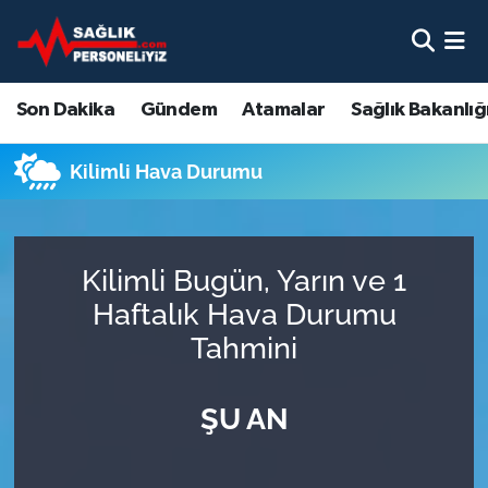
Son Dakika
Nöbetçi Eczaneler
Son Dakika
Gündem
Atamalar
Sağlık Bakanlığ
Gündem
Hava Durumu
Kilimli Hava Durumu
Atamalar
Namaz Vakitleri
Sağlık Bakanlığı
Trafik Durumu
Kilimli Bugün, Yarın ve 1
Mevzuat
Süper Lig Puan Durumu ve Fikstür
Haftalık Hava Durumu
Tahmini
Sendika
Tüm Manşetler
ŞU AN
Sağlık Personeli Alımı
Son Dakika Haberleri
Eğitim
Haber Arşivi