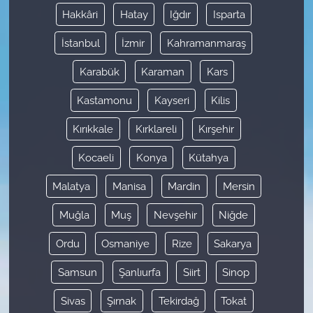
Hakkâri
Hatay
Iğdır
Isparta
İstanbul
İzmir
Kahramanmaraş
Karabük
Karaman
Kars
Kastamonu
Kayseri
Kilis
Kırıkkale
Kırklareli
Kırşehir
Kocaeli
Konya
Kütahya
Malatya
Manisa
Mardin
Mersin
Muğla
Muş
Nevşehir
Niğde
Ordu
Osmaniye
Rize
Sakarya
Samsun
Şanlıurfa
Siirt
Sinop
Sivas
Şırnak
Tekirdağ
Tokat