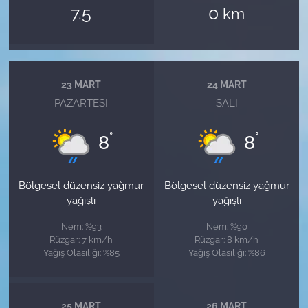
7.5
0
km
23 MART
24 MART
PAZARTESI
SALI
°
°
8
8
Bölgesel düzensiz yağmur
Bölgesel düzensiz yağmur
yağışlı
yağışlı
Nem: %93
Nem: %90
Rüzgar: 7 km/h
Rüzgar: 8 km/h
Yağış Olasılığı: %85
Yağış Olasılığı: %86
25 MART
26 MART