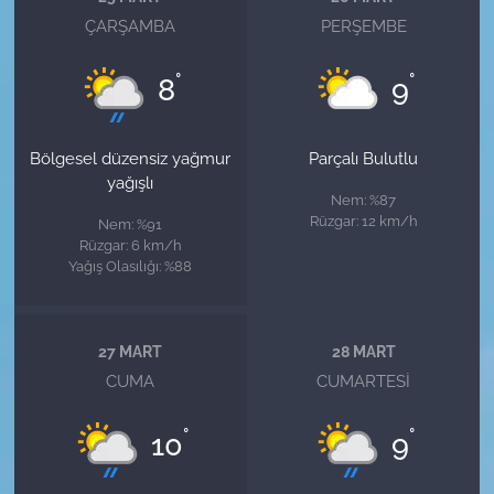
ÇARŞAMBA
PERŞEMBE
°
°
8
9
Bölgesel düzensiz yağmur
Parçalı Bulutlu
yağışlı
Nem: %87
Rüzgar: 12 km/h
Nem: %91
Rüzgar: 6 km/h
Yağış Olasılığı: %88
27 MART
28 MART
CUMA
CUMARTESI
°
°
10
9