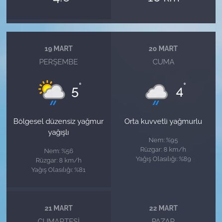
19 MART
20 MART
PERŞEMBE
CUMA
°
°
5
4
Bölgesel düzensiz yağmur
Orta kuvvetli yağmurlu
yağışlı
Nem: %95
Rüzgar: 8 km/h
Nem: %56
Yağış Olasılığı: %89
Rüzgar: 8 km/h
Yağış Olasılığı: %81
21 MART
22 MART
CUMARTESI
PAZAR