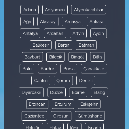
Adana
Adıyaman
Afyonkarahisar
Ağrı
Aksaray
Amasya
Ankara
Antalya
Ardahan
Artvin
Aydın
Balıkesir
Bartın
Batman
Bayburt
Bilecik
Bingöl
Bitlis
Bolu
Burdur
Bursa
Çanakkale
Çankırı
Çorum
Denizli
Diyarbakır
Düzce
Edirne
Elazığ
Erzincan
Erzurum
Eskişehir
Gaziantep
Giresun
Gümüşhane
Hakkâri
Hatay
Iğdır
Isparta