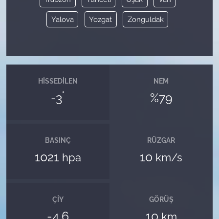
Yalova
Yozgat
Zonguldak
HISSEDILEN
NEM
°
-3
%79
BASINÇ
RÜZGAR
1021
10
hpa
km/s
ÇIY
GÖRÜŞ
-4.6
10
km