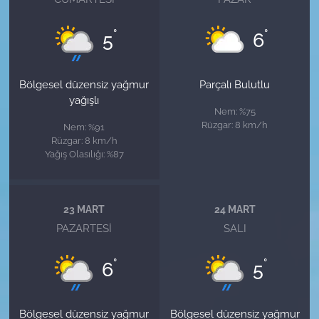
°
°
5
6
Bölgesel düzensiz yağmur
Parçalı Bulutlu
yağışlı
Nem: %75
Rüzgar: 8 km/h
Nem: %91
Rüzgar: 8 km/h
Yağış Olasılığı: %87
23 MART
24 MART
PAZARTESI
SALI
°
°
6
5
Bölgesel düzensiz yağmur
Bölgesel düzensiz yağmur