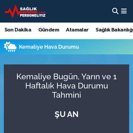
Son Dakika
Nöbetçi Eczaneler
Son Dakika
Gündem
Atamalar
Sağlık Bakanlığ
Gündem
Hava Durumu
Kemaliye Hava Durumu
Atamalar
Namaz Vakitleri
Sağlık Bakanlığı
Trafik Durumu
Kemaliye Bugün, Yarın ve 1
Mevzuat
Süper Lig Puan Durumu ve Fikstür
Haftalık Hava Durumu
Tahmini
Sendika
Tüm Manşetler
ŞU AN
Sağlık Personeli Alımı
Son Dakika Haberleri
Eğitim
Haber Arşivi