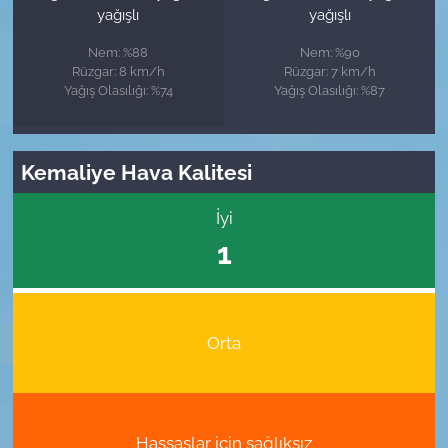
yağışlı
yağışlı
Nem: %88
Nem: %90
Rüzgar: 8 km/h
Rüzgar: 7 km/h
Yağış Olasılığı: %74
Yağış Olasılığı: %87
Kemaliye Hava Kalitesi
İyi
1
Orta
Hassaslar için sağlıksız