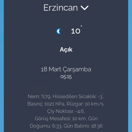
Erzincan
Sağlık
Güncel
°
10
Kamu Alımları
Açık
18 Mart Çarşamba
05:15
°
Nem: %79, Hissedilen Sıcaklık: -3
,
Basınç: 1021 hPa, Rüzgar: 10 km/s,
Çiy Noktası: -4.6,
Görüş Mesafesi: 10 km, Gün
Doğumu: 6:33, Gün Batımı: 18:36