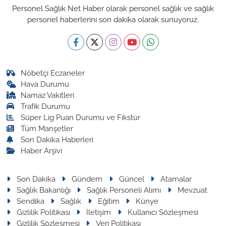
Personel Sağlık Net Haber olarak personel sağlık ve sağlık
personel haberlerini son dakika olarak sunuyoruz.
Nöbetçi Eczaneler
Hava Durumu
Namaz Vakitleri
Trafik Durumu
Süper Lig Puan Durumu ve Fikstür
Tüm Manşetler
Son Dakika Haberleri
Haber Arşivi
Son Dakika
Gündem
Güncel
Atamalar
Sağlık Bakanlığı
Sağlık Personeli Alımı
Mevzuat
Sendika
Sağlık
Eğitim
Künye
Gizlilik Politikası
İletişim
Kullanıcı Sözleşmesi
Gizlilik Sözleşmesi
Veri Politikası