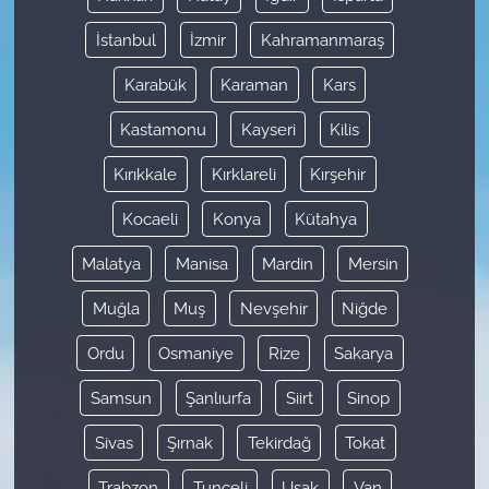
İstanbul
İzmir
Kahramanmaraş
Karabük
Karaman
Kars
Kastamonu
Kayseri
Kilis
Kırıkkale
Kırklareli
Kırşehir
Kocaeli
Konya
Kütahya
Malatya
Manisa
Mardin
Mersin
Muğla
Muş
Nevşehir
Niğde
Ordu
Osmaniye
Rize
Sakarya
Samsun
Şanlıurfa
Siirt
Sinop
Sivas
Şırnak
Tekirdağ
Tokat
Trabzon
Tunceli
Uşak
Van