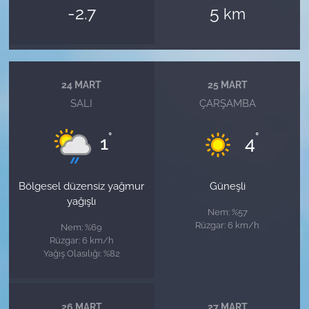
-2.7
5
km
24 MART
25 MART
SALI
ÇARŞAMBA
°
°
1
4
Bölgesel düzensiz yağmur
Güneşli
yağışlı
Nem: %57
Rüzgar: 6 km/h
Nem: %69
Rüzgar: 6 km/h
Yağış Olasılığı: %82
26 MART
27 MART