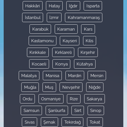
Hakkâri
Hatay
Iğdır
Isparta
İstanbul
İzmir
Kahramanmaraş
Karabük
Karaman
Kars
Kastamonu
Kayseri
Kilis
Kırıkkale
Kırklareli
Kırşehir
Kocaeli
Konya
Kütahya
Malatya
Manisa
Mardin
Mersin
Muğla
Muş
Nevşehir
Niğde
Ordu
Osmaniye
Rize
Sakarya
Samsun
Şanlıurfa
Siirt
Sinop
Sivas
Şırnak
Tekirdağ
Tokat