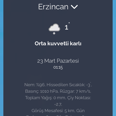
Erzincan
Sağlık
Güncel
°
1
Kamu Alımları
Orta kuvvetli karlı
23 Mart Pazartesi
01:15
°
Nem: %96, Hissedilen Sıcaklık: -3
,
Basınç: 1010 hPa, Rüzgar: 7 km/s,
Toplam Yağış: 0 mm, Çiy Noktası:
-2.7,
Görüş Mesafesi: 5 km, Gün