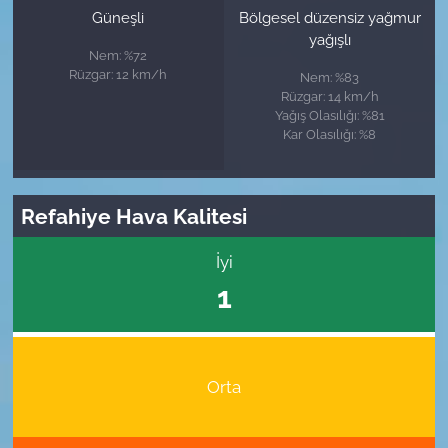
Güneşli
Bölgesel düzensiz yağmur
yağışlı
Nem: %72
Rüzgar: 12 km/h
Nem: %83
Rüzgar: 14 km/h
Yağış Olasılığı: %81
Kar Olasılığı: %8
Refahiye Hava Kalitesi
İyi
1
Orta