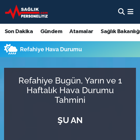
Son Dakika
Nöbetçi Eczaneler
Son Dakika
Gündem
Atamalar
Sağlık Bakanlığ
Gündem
Hava Durumu
Refahiye Hava Durumu
Atamalar
Namaz Vakitleri
Sağlık Bakanlığı
Trafik Durumu
Refahiye Bugün, Yarın ve 1
Mevzuat
Süper Lig Puan Durumu ve Fikstür
Haftalık Hava Durumu
Tahmini
Sendika
Tüm Manşetler
ŞU AN
Sağlık Personeli Alımı
Son Dakika Haberleri
Eğitim
Haber Arşivi