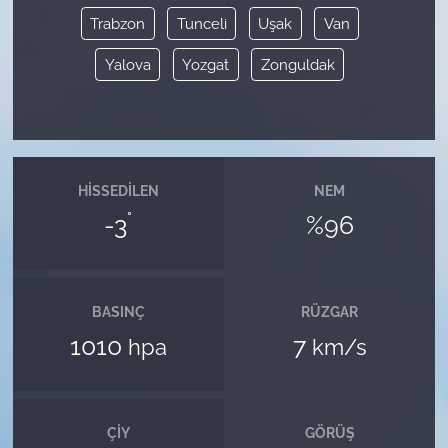
Trabzon
Tunceli
Uşak
Van
Yalova
Yozgat
Zonguldak
HISSEDILEN
NEM
°
-3
%96
BASINÇ
RÜZGAR
1010
7
hpa
km/s
ÇIY
GÖRÜŞ