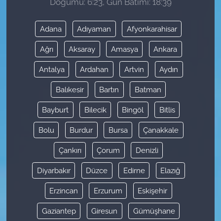
Doğumu: 6:23, Gün Batımı: 18:39
Adana
Adıyaman
Afyonkarahisar
Ağrı
Aksaray
Amasya
Ankara
Antalya
Ardahan
Artvin
Aydın
Balıkesir
Bartın
Batman
Bayburt
Bilecik
Bingöl
Bitlis
Bolu
Burdur
Bursa
Çanakkale
Çankırı
Çorum
Denizli
Diyarbakır
Düzce
Edirne
Elazığ
Erzincan
Erzurum
Eskişehir
Gaziantep
Giresun
Gümüşhane