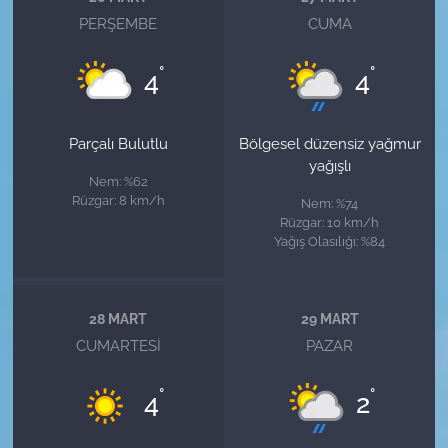
PERŞEMBE
CUMA
°
°
4
4
Parçalı Bulutlu
Bölgesel düzensiz yağmur
yağışlı
Nem: %62
Rüzgar: 8 km/h
Nem: %74
Rüzgar: 10 km/h
Yağış Olasılığı: %84
28 MART
29 MART
CUMARTESI
PAZAR
°
°
4
2