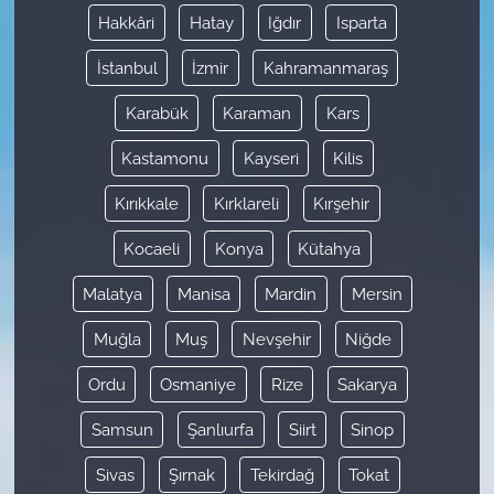
Hakkâri
Hatay
Iğdır
Isparta
İstanbul
İzmir
Kahramanmaraş
Karabük
Karaman
Kars
Kastamonu
Kayseri
Kilis
Kırıkkale
Kırklareli
Kırşehir
Kocaeli
Konya
Kütahya
Malatya
Manisa
Mardin
Mersin
Muğla
Muş
Nevşehir
Niğde
Ordu
Osmaniye
Rize
Sakarya
Samsun
Şanlıurfa
Siirt
Sinop
Sivas
Şırnak
Tekirdağ
Tokat