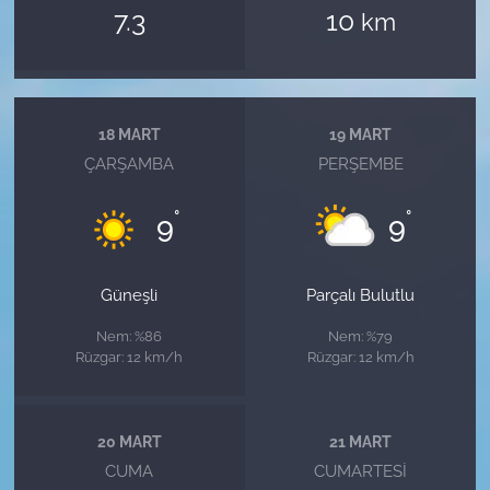
7.3
10
km
18 MART
19 MART
ÇARŞAMBA
PERŞEMBE
°
°
9
9
Güneşli
Parçalı Bulutlu
Nem: %86
Nem: %79
Rüzgar: 12 km/h
Rüzgar: 12 km/h
20 MART
21 MART
CUMA
CUMARTESI