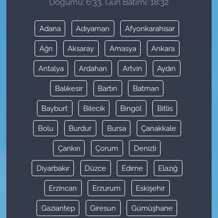
Doğumu: 6:33, Gün Batımı: 18:32
Adana
Adıyaman
Afyonkarahisar
Ağrı
Aksaray
Amasya
Ankara
Antalya
Ardahan
Artvin
Aydın
Balıkesir
Bartın
Batman
Bayburt
Bilecik
Bingöl
Bitlis
Bolu
Burdur
Bursa
Çanakkale
Çankırı
Çorum
Denizli
Diyarbakır
Düzce
Edirne
Elazığ
Erzincan
Erzurum
Eskişehir
Gaziantep
Giresun
Gümüşhane