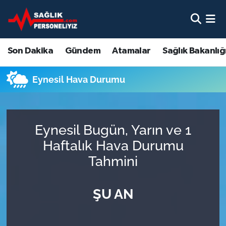
Son Dakika
Nöbetçi Eczaneler
Son Dakika
Gündem
Atamalar
Sağlık Bakanlığ
Gündem
Hava Durumu
Eynesil Hava Durumu
Atamalar
Namaz Vakitleri
Sağlık Bakanlığı
Trafik Durumu
Eynesil Bugün, Yarın ve 1
Mevzuat
Süper Lig Puan Durumu ve Fikstür
Haftalık Hava Durumu
Tahmini
Sendika
Tüm Manşetler
ŞU AN
Sağlık Personeli Alımı
Son Dakika Haberleri
Eğitim
Haber Arşivi