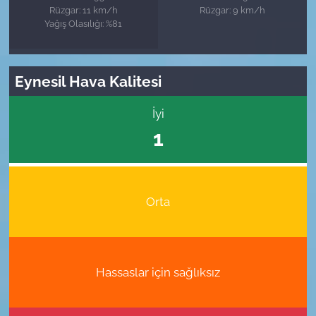
Rüzgar: 11 km/h
Rüzgar: 9 km/h
Yağış Olasılığı: %81
Eynesil Hava Kalitesi
İyi
1
Orta
Hassaslar için sağlıksız