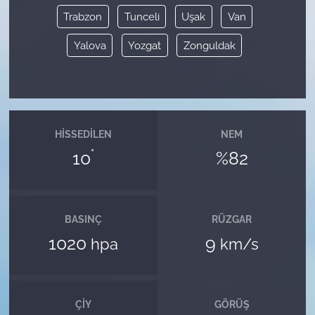
Trabzon
Tunceli
Uşak
Van
Yalova
Yozgat
Zonguldak
HISSEDILEN
NEM
°
10
%82
BASINÇ
RÜZGAR
1020
9
hpa
km/s
ÇIY
GÖRÜŞ