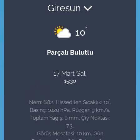
Giresun
Sağlık
Güncel
°
10
Kamu Alımları
Parçalı Bulutlu
17 Mart Salı
15:30
°
Nem: %82, Hissedilen Sıcaklık: 10
,
Basınç: 1020 hPa, Rüzgar: 9 km/s,
Toplam Yağış: 0 mm, Çiy Noktası:
7.3,
Görüş Mesafesi: 10 km, Gün