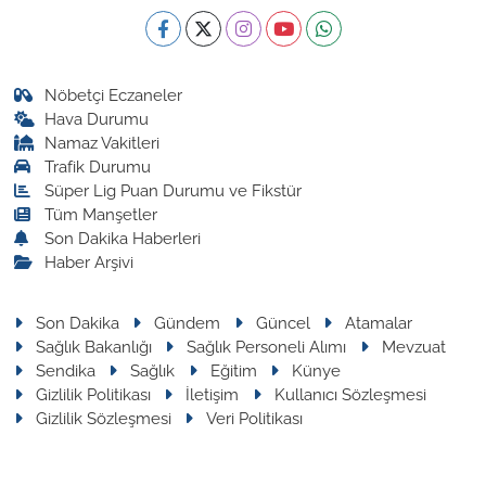
Nöbetçi Eczaneler
Hava Durumu
Namaz Vakitleri
Trafik Durumu
Süper Lig Puan Durumu ve Fikstür
Tüm Manşetler
Son Dakika Haberleri
Haber Arşivi
Son Dakika
Gündem
Güncel
Atamalar
Sağlık Bakanlığı
Sağlık Personeli Alımı
Mevzuat
Sendika
Sağlık
Eğitim
Künye
Gizlilik Politikası
İletişim
Kullanıcı Sözleşmesi
Gizlilik Sözleşmesi
Veri Politikası