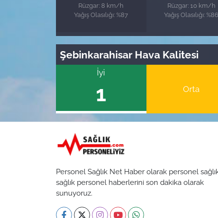
Rüzgar: 8 km/h
Rüzgar: 10 km/h
Yağış Olasılığı: %87
Yağış Olasılığı: %8
Şebinkarahisar Hava Kalitesi
İyi
1
Orta
Personel Sağlık Net Haber olarak personel sağlı
sağlık personel haberlerini son dakika olarak
sunuyoruz.