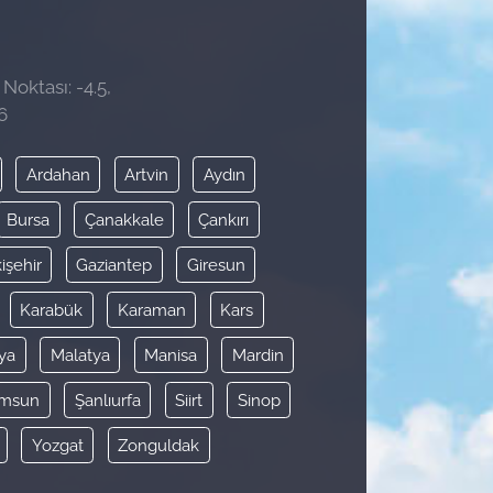
Noktası: -4.5,
6
Ardahan
Artvin
Aydın
Bursa
Çanakkale
Çankırı
işehir
Gaziantep
Giresun
Karabük
Karaman
Kars
ya
Malatya
Manisa
Mardin
msun
Şanlıurfa
Siirt
Sinop
Yozgat
Zonguldak