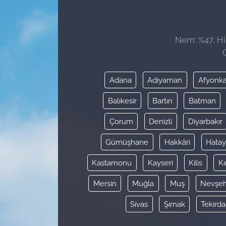
Sağlık
Nem: %47, His
Güncel
Kamu Alımları
Adana
Adıyaman
Afyonka
Balıkesir
Bartın
Batman
Çorum
Denizli
Diyarbakır
Gümüşhane
Hakkâri
Hata
Kastamonu
Kayseri
Kilis
Kı
Mersin
Muğla
Muş
Nevşeh
Sivas
Şırnak
Tekird