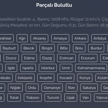
Parçalı Bulutlu
°
sedilen Sıcaklık: 4
, Basınç: 1008 hPa, Rüzgar: 11 km/s, Çiy 
Görüş Mesafesi: 10 km, Gün Doğumu: 6:31, Gün Batımı: 18:3
rahisar
Ağrı
Aksaray
Amasya
Ankara
Antalya
Bayburt
Bilecik
Bingöl
Bitlis
Bolu
Burdur
Düzce
Edirne
Elazığ
Erzincan
Erzurum
Esk
y
Iğdır
Isparta
İstanbul
İzmir
Kahramanmaraş
rıkkale
Kırklareli
Kırşehir
Kocaeli
Konya
Kütah
ir
Niğde
Ordu
Osmaniye
Rize
Sakarya
Sa
ağ
Tokat
Trabzon
Tunceli
Uşak
Van
Yalova