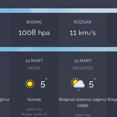
BASINÇ
RÜZGAR
1008
11
hpa
km/s
22 MART
23 MART
PAZAR
PAZARTESI
°
°
5
5
ağmur
Güneşli
Bölgesel düzensiz yağmur
Bölg
yağışlı
Nem: %70
Rüzgar: 14 km/h
Nem: %79