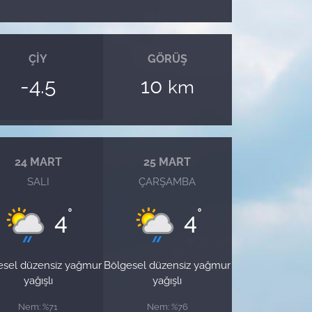
ÇIY
GÖRÜŞ
-4.5
10
km
24 MART
25 MART
SALI
ÇARŞAMBA
°
°
4
4
esel düzensiz yağmur
Bölgesel düzensiz yağmur
yağışlı
yağışlı
Nem: %71
Nem: %76