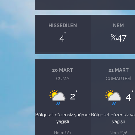
HISSEDILEN
NEM
°
4
%47
20 MART
21 MART
CUMA
CUMARTESI
°
°
2
4
Bölgesel düzensiz yağmur
Bölgesel düzensiz y
yağışlı
yağışlı
Nem: %81
Nem: %76