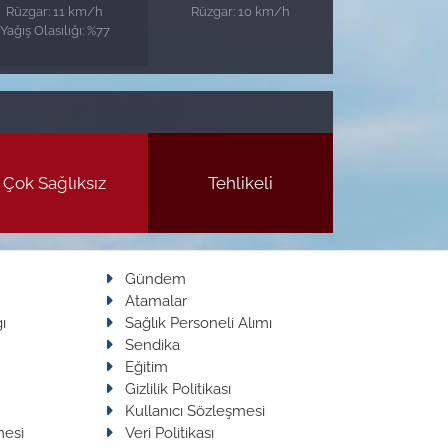
Rüzgar: 11 km/h
Rüzgar: 10 km/h
Yağış Olasılığı: %77
Çok Sağlıksız
Tehlikeli
Gündem
Atamalar
ı
Sağlık Personeli Alımı
Sendika
Eğitim
Gizlilik Politikası
Kullanıcı Sözleşmesi
mesi
Veri Politikası