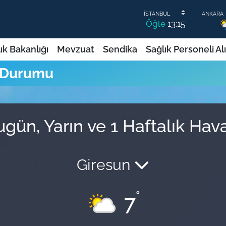
Öğle
13:15
ık Bakanlığı
Mevzuat
Sendika
Sağlık Personeli Al
a Durumu
ugün, Yarın ve 1 Haftalık Ha
Giresun
°
7