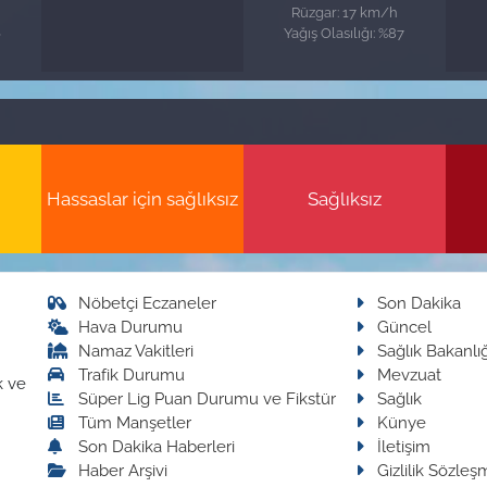
Rüzgar: 17 km/h
6
Yağış Olasılığı: %87
Hassaslar için sağlıksız
Sağlıksız
Nöbetçi Eczaneler
Son Dakika
Hava Durumu
Güncel
Namaz Vakitleri
Sağlık Bakanlığ
Trafik Durumu
Mevzuat
k ve
Süper Lig Puan Durumu ve Fikstür
Sağlık
Tüm Manşetler
Künye
Son Dakika Haberleri
İletişim
Haber Arşivi
Gizlilik Sözleş