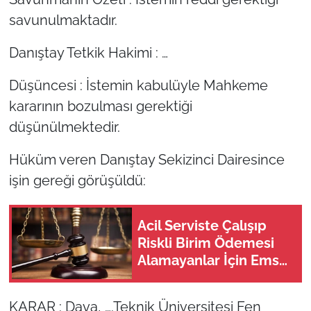
savunulmaktadır.
Danıştay Tetkik Hakimi : …
Düşüncesi : İstemin kabulüyle Mahkeme
kararının bozulması gerektiği
düşünülmektedir.
Hüküm veren Danıştay Sekizinci Dairesince
işin gereği görüşüldü:
Acil Serviste Çalışıp
Riskli Birim Ödemesi
Alamayanlar İçin Emsal
Karar
KARAR : Dava, ….Teknik Üniversitesi Fen