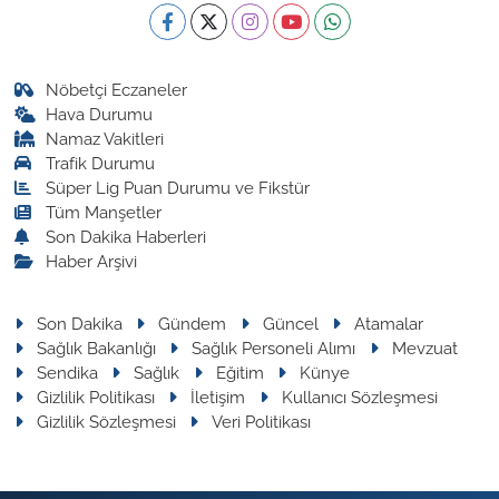
Nöbetçi Eczaneler
Hava Durumu
Namaz Vakitleri
Trafik Durumu
Süper Lig Puan Durumu ve Fikstür
Tüm Manşetler
Son Dakika Haberleri
Haber Arşivi
Son Dakika
Gündem
Güncel
Atamalar
Sağlık Bakanlığı
Sağlık Personeli Alımı
Mevzuat
Sendika
Sağlık
Eğitim
Künye
Gizlilik Politikası
İletişim
Kullanıcı Sözleşmesi
Gizlilik Sözleşmesi
Veri Politikası