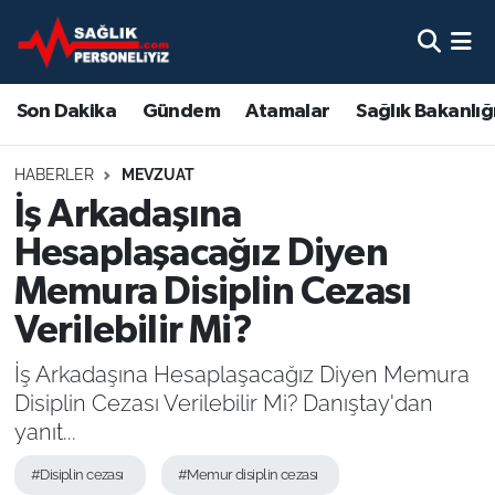
Son Dakika
Nöbetçi Eczaneler
Son Dakika
Gündem
Atamalar
Sağlık Bakanlığ
Gündem
Hava Durumu
HABERLER
MEVZUAT
Atamalar
Namaz Vakitleri
İş Arkadaşına
Hesaplaşacağız Diyen
Sağlık Bakanlığı
Trafik Durumu
Memura Disiplin Cezası
Mevzuat
Süper Lig Puan Durumu ve Fikstür
Verilebilir Mi?
Sendika
Tüm Manşetler
İş Arkadaşına Hesaplaşacağız Diyen Memura
Disiplin Cezası Verilebilir Mi? Danıştay'dan
Sağlık Personeli Alımı
Son Dakika Haberleri
yanıt...
#Disiplin cezası
#Memur disiplin cezası
Eğitim
Haber Arşivi