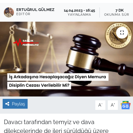
ERTUĞRUL GÜLMEZ
Sağlık
14.04.2023 - 16:45
7 DK
EDITÖR
YAYINLANMA
OKUNMA SÜRES
Güncel
Kamu Alımları
Paylaş
-
+
A
A
Davacı tarafından temyiz ve dava
dilekçelerinde de ileri sürüldüğü üzere