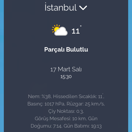
İstanbul
Sağlık
Güncel
°
11
Kamu Alımları
Parçalı Bulutlu
17 Mart Salı
15:30
°
Nem: %38, Hissedilen Sıcaklık: 11
,
Basınç: 1017 hPa, Rüzgar: 25 km/s,
Çiy Noktası: 0.3,
Görüş Mesafesi: 10 km, Gün
Doğumu: 7:14, Gün Batımı: 19:13