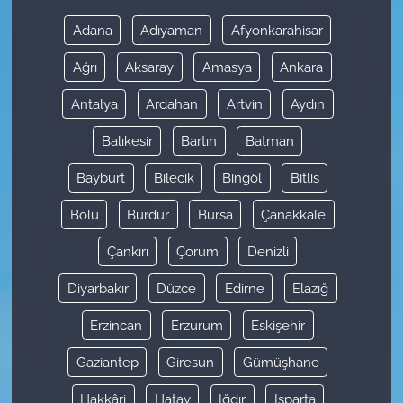
Adana
Adıyaman
Afyonkarahisar
Ağrı
Aksaray
Amasya
Ankara
Antalya
Ardahan
Artvin
Aydın
Balıkesir
Bartın
Batman
Bayburt
Bilecik
Bingöl
Bitlis
Bolu
Burdur
Bursa
Çanakkale
Çankırı
Çorum
Denizli
Diyarbakır
Düzce
Edirne
Elazığ
Erzincan
Erzurum
Eskişehir
Gaziantep
Giresun
Gümüşhane
Hakkâri
Hatay
Iğdır
Isparta