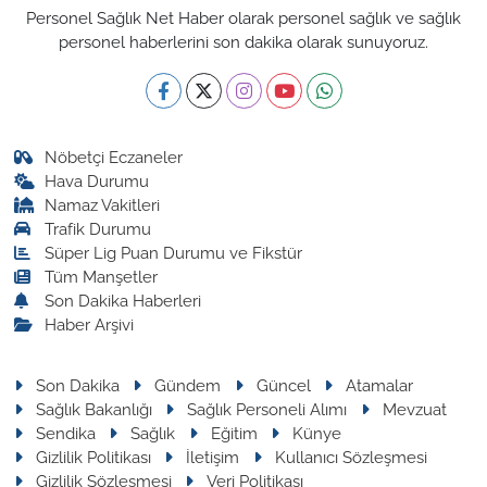
Personel Sağlık Net Haber olarak personel sağlık ve sağlık
personel haberlerini son dakika olarak sunuyoruz.
Nöbetçi Eczaneler
Hava Durumu
Namaz Vakitleri
Trafik Durumu
Süper Lig Puan Durumu ve Fikstür
Tüm Manşetler
Son Dakika Haberleri
Haber Arşivi
Son Dakika
Gündem
Güncel
Atamalar
Sağlık Bakanlığı
Sağlık Personeli Alımı
Mevzuat
Sendika
Sağlık
Eğitim
Künye
Gizlilik Politikası
İletişim
Kullanıcı Sözleşmesi
Gizlilik Sözleşmesi
Veri Politikası