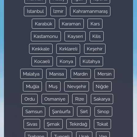
İstanbul
İzmir
Kahramanmaraş
Karabük
Karaman
Kars
Kastamonu
Kayseri
Kilis
Kırıkkale
Kırklareli
Kırşehir
Kocaeli
Konya
Kütahya
Malatya
Manisa
Mardin
Mersin
Muğla
Muş
Nevşehir
Niğde
Ordu
Osmaniye
Rize
Sakarya
Samsun
Şanlıurfa
Siirt
Sinop
Sivas
Şırnak
Tekirdağ
Tokat
Trabzon
Tunceli
Uşak
Van