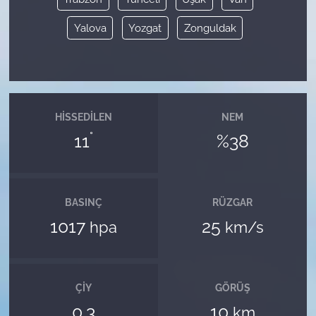
Yalova
Yozgat
Zonguldak
HISSEDILEN
NEM
°
11
%38
BASINÇ
RÜZGAR
1017
25
hpa
km/s
ÇIY
GÖRÜŞ
0.3
10
km