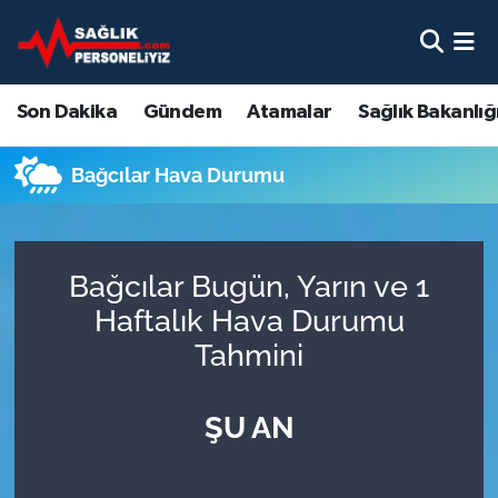
Son Dakika
Nöbetçi Eczaneler
Son Dakika
Gündem
Atamalar
Sağlık Bakanlığ
Gündem
Hava Durumu
Bağcılar Hava Durumu
Atamalar
Namaz Vakitleri
Sağlık Bakanlığı
Trafik Durumu
Bağcılar Bugün, Yarın ve 1
Mevzuat
Süper Lig Puan Durumu ve Fikstür
Haftalık Hava Durumu
Tahmini
Sendika
Tüm Manşetler
ŞU AN
Sağlık Personeli Alımı
Son Dakika Haberleri
Eğitim
Haber Arşivi