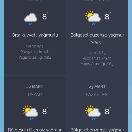
°
°
8
8
Orta kuvvetli yağmurlu
Bölgesel düzensiz yağmur
yağışlı
Nem: %91
Rüzgar: 27 km/h
Nem: %85
Yağış Olasılığı: %84
Rüzgar: 27 km/h
Yağış Olasılığı: %85
22 MART
23 MART
PAZAR
PAZARTESI
°
°
8
8
Bölgesel düzensiz yağmur
Bölgesel düzensiz yağmur