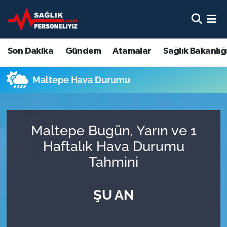
Son Dakika
Nöbetçi Eczaneler
Son Dakika
Gündem
Atamalar
Sağlık Bakanlığ
Gündem
Hava Durumu
Maltepe Hava Durumu
Atamalar
Namaz Vakitleri
Sağlık Bakanlığı
Trafik Durumu
Maltepe Bugün, Yarın ve 1
Mevzuat
Süper Lig Puan Durumu ve Fikstür
Haftalık Hava Durumu
Tahmini
Sendika
Tüm Manşetler
ŞU AN
Sağlık Personeli Alımı
Son Dakika Haberleri
Eğitim
Haber Arşivi