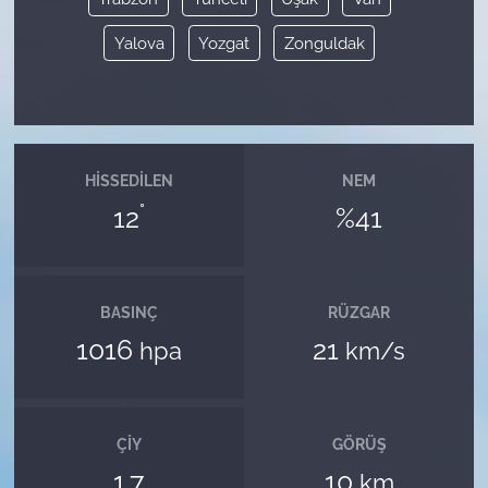
Yalova
Yozgat
Zonguldak
HISSEDILEN
NEM
°
12
%41
BASINÇ
RÜZGAR
1016
21
hpa
km/s
ÇIY
GÖRÜŞ
1.7
10
km