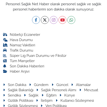
Personel Sağlık Net Haber olarak personel sağlık ve sağlık
personel haberlerini son dakika olarak sunuyoruz.
Nöbetçi Eczaneler
Hava Durumu
Namaz Vakitleri
Trafik Durumu
Süper Lig Puan Durumu ve Fikstür
Tüm Manşetler
Son Dakika Haberleri
Haber Arşivi
Son Dakika
Gündem
Güncel
Atamalar
Sağlık Bakanlığı
Sağlık Personeli Alımı
Mevzuat
Sendika
Sağlık
Eğitim
Künye
Gizlilik Politikası
İletişim
Kullanıcı Sözleşmesi
Gizlilik Sözleşmesi
Veri Politikası