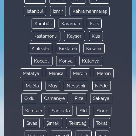
İstanbul
İzmir
Kahramanmaraş
Karabük
Karaman
Kars
Kastamonu
Kayseri
Kilis
Kırıkkale
Kırklareli
Kırşehir
Kocaeli
Konya
Kütahya
Malatya
Manisa
Mardin
Mersin
Muğla
Muş
Nevşehir
Niğde
Ordu
Osmaniye
Rize
Sakarya
Samsun
Şanlıurfa
Siirt
Sinop
Sivas
Şırnak
Tekirdağ
Tokat
Trabzon
Tunceli
Uşak
Van