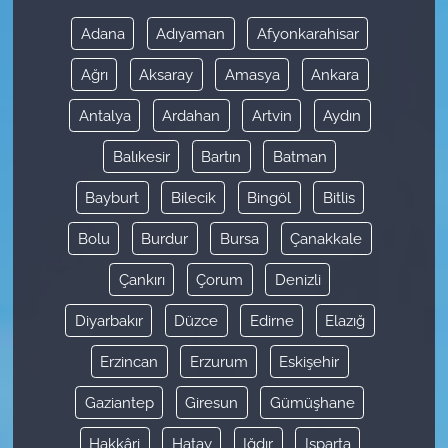
Adana
Adıyaman
Afyonkarahisar
Ağrı
Aksaray
Amasya
Ankara
Antalya
Ardahan
Artvin
Aydın
Balıkesir
Bartın
Batman
Bayburt
Bilecik
Bingöl
Bitlis
Bolu
Burdur
Bursa
Çanakkale
Çankırı
Çorum
Denizli
Diyarbakır
Düzce
Edirne
Elazığ
Erzincan
Erzurum
Eskişehir
Gaziantep
Giresun
Gümüşhane
Hakkâri
Hatay
Iğdır
Isparta