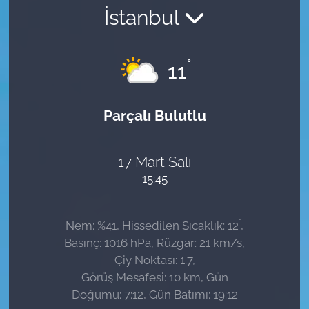
İstanbul
Sağlık
Güncel
°
11
Kamu Alımları
Parçalı Bulutlu
17 Mart Salı
15:45
°
Nem: %41, Hissedilen Sıcaklık: 12
,
Basınç: 1016 hPa, Rüzgar: 21 km/s,
Çiy Noktası: 1.7,
Görüş Mesafesi: 10 km, Gün
Doğumu: 7:12, Gün Batımı: 19:12