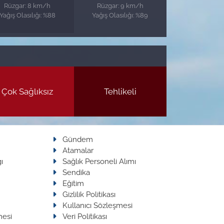
Rüzgar: 8 km/h
Rüzgar: 9 km/h
Yağış Olasılığı: %88
Yağış Olasılığı: %89
Çok Sağlıksız
Tehlikeli
Gündem
Atamalar
ı
Sağlık Personeli Alımı
Sendika
Eğitim
Gizlilik Politikası
Kullanıcı Sözleşmesi
mesi
Veri Politikası