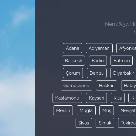
Sağlık
Nem: %37, His
Güncel
Kamu Alımları
Adana
Adıyaman
Afyonka
Balıkesir
Bartın
Batman
Çorum
Denizli
Diyarbakır
Gümüşhane
Hakkâri
Hata
Kastamonu
Kayseri
Kilis
Kı
Mersin
Muğla
Muş
Nevşeh
Sivas
Şırnak
Tekird