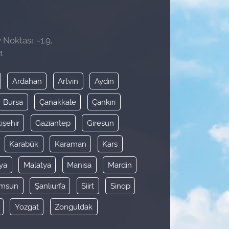
 Noktası: -1.9,
1
Ardahan
Artvin
Aydın
Bursa
Çanakkale
Çankırı
işehir
Gaziantep
Giresun
Karabük
Karaman
Kars
ya
Malatya
Manisa
Mardin
msun
Şanlıurfa
Siirt
Sinop
Yozgat
Zonguldak