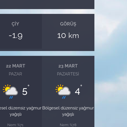
ÇIY
GÖRÜŞ
-1.9
10
km
22 MART
23 MART
PAZAR
PAZARTESI
°
°
5
4
esel düzensiz yağmur
Bölgesel düzensiz yağmur
yağışlı
yağışlı
Nem: %71
Nem: %78