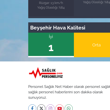
Yağış Olasılığı: %8
Rüzgar: 13 km/h
Yağış Olasılığı: %84
Beyşehir Hava Kalitesi
İyi
1
Orta
Personel Sağlık Net Haber olarak personel sağlı
sağlık personel haberlerini son dakika olarak
sunuyoruz.