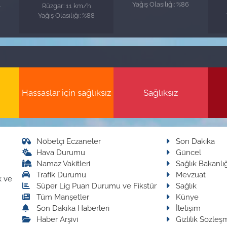
4
Yağış Olasılığı: %86
Rüzgar: 11 km/h
Yağış Olasılığı: %88
Hassaslar için sağlıksız
Sağlıksız
Nöbetçi Eczaneler
Son Dakika
Hava Durumu
Güncel
Namaz Vakitleri
Sağlık Bakanlığ
Trafik Durumu
Mevzuat
k ve
Süper Lig Puan Durumu ve Fikstür
Sağlık
Tüm Manşetler
Künye
Son Dakika Haberleri
İletişim
Haber Arşivi
Gizlilik Sözleş