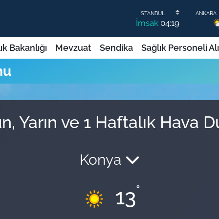
İmsak
04:19
ık Bakanlığı
Mevzuat
Sendika
Sağlık Personeli Al
mu
n, Yarın ve 1 Haftalık Hava 
Konya
°
13