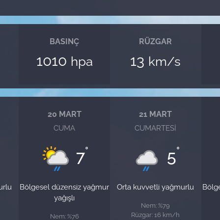
BASINÇ
RÜZGAR
1010
13
hpa
km/s
20 MART
21 MART
CUMA
CUMARTESI
°
°
7
5
urlu
Bölgesel düzensiz yağmur
Orta kuvvetli yağmurlu
Bölg
yağışlı
Nem: %79
Rüzgar: 16 km/h
Nem: %76