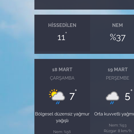
HISSEDILEN
NEM
°
11
%37
18 MART
19 MART
ÇARŞAMBA
PERŞEMBE
°
°
7
5
Bölgesel düzensiz yağmur
Orta kuvvetli yağm
yağışlı
Nem: %93
Rüzgar: 8 km/h
Nem: %56