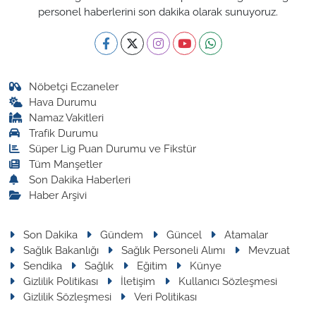
personel haberlerini son dakika olarak sunuyoruz.
Nöbetçi Eczaneler
Hava Durumu
Namaz Vakitleri
Trafik Durumu
Süper Lig Puan Durumu ve Fikstür
Tüm Manşetler
Son Dakika Haberleri
Haber Arşivi
Son Dakika
Gündem
Güncel
Atamalar
Sağlık Bakanlığı
Sağlık Personeli Alımı
Mevzuat
Sendika
Sağlık
Eğitim
Künye
Gizlilik Politikası
İletişim
Kullanıcı Sözleşmesi
Gizlilik Sözleşmesi
Veri Politikası