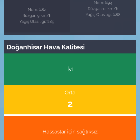
Nem: %94
Rüzgar: 12 km/h
Nem: %82
Yağış Olasılığı: %88
Rüzgar: 9 km/h
Yağış Olasılığı: %89
Doğanhisar Hava Kalitesi
İyi
Orta
2
Hassaslar için sağlıksız