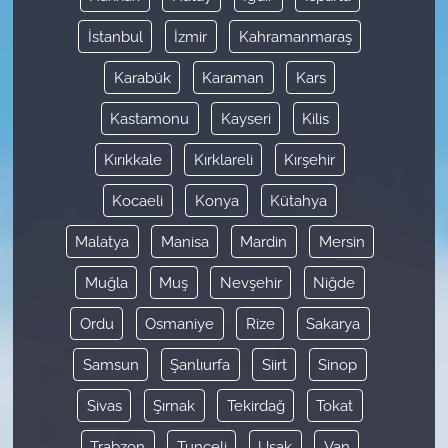
İstanbul
İzmir
Kahramanmaraş
Karabük
Karaman
Kars
Kastamonu
Kayseri
Kilis
Kırıkkale
Kırklareli
Kırşehir
Kocaeli
Konya
Kütahya
Malatya
Manisa
Mardin
Mersin
Muğla
Muş
Nevşehir
Niğde
Ordu
Osmaniye
Rize
Sakarya
Samsun
Şanlıurfa
Siirt
Sinop
Sivas
Şırnak
Tekirdağ
Tokat
Trabzon
Tunceli
Uşak
Van