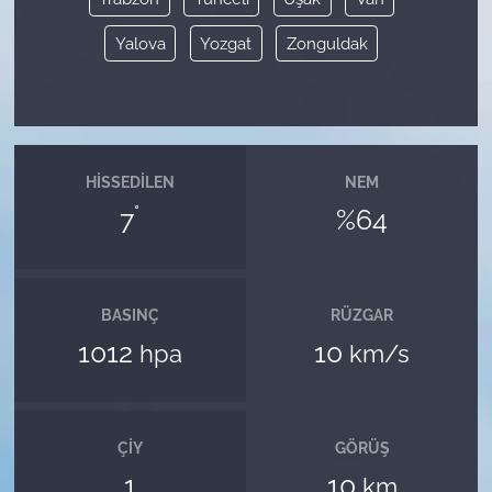
Yalova
Yozgat
Zonguldak
HISSEDILEN
NEM
°
7
%64
BASINÇ
RÜZGAR
1012
10
hpa
km/s
ÇIY
GÖRÜŞ
1
10
km