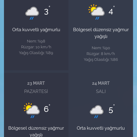
°
°
3
4
Orta kuvvetli yağmurlu
Bölgesel düzensiz yağmur
yağışlı
Nem: %98
Rüzgar: 10 km/h
Nem: %90
Yağış Olasılığı: %89
Rüzgar: 8 km/h
Yağış Olasılığı: %86
23 MART
24 MART
PAZARTESI
SALI
°
°
6
5
Bölgesel düzensiz yağmur
Orta kuvvetli yağmurlu
yağışlı