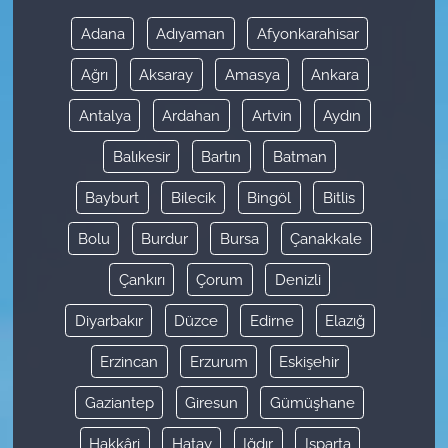
Adana
Adıyaman
Afyonkarahisar
Ağrı
Aksaray
Amasya
Ankara
Antalya
Ardahan
Artvin
Aydın
Balıkesir
Bartın
Batman
Bayburt
Bilecik
Bingöl
Bitlis
Bolu
Burdur
Bursa
Çanakkale
Çankırı
Çorum
Denizli
Diyarbakır
Düzce
Edirne
Elazığ
Erzincan
Erzurum
Eskişehir
Gaziantep
Giresun
Gümüşhane
Hakkâri
Hatay
Iğdır
Isparta