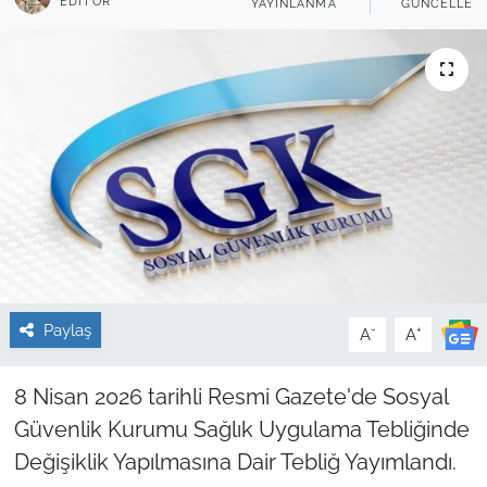
EDITÖR
YAYINLANMA
GÜNCELLEM
Sağlık
Güncel
Kamu Alımları
Paylaş
-
+
A
A
8 Nisan 2026 tarihli Resmi Gazete'de Sosyal
Güvenlik Kurumu Sağlık Uygulama Tebliğinde
Değişiklik Yapılmasına Dair Tebliğ Yayımlandı.