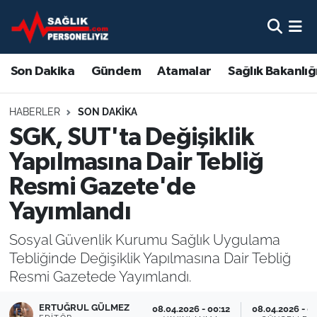
Son Dakika
Nöbetçi Eczaneler
Son Dakika
Gündem
Atamalar
Sağlık Bakanlığ
Gündem
Hava Durumu
HABERLER
SON DAKIKA
Atamalar
Namaz Vakitleri
SGK, SUT'ta Değişiklik
Yapılmasına Dair Tebliğ
Sağlık Bakanlığı
Trafik Durumu
Resmi Gazete'de
Mevzuat
Süper Lig Puan Durumu ve Fikstür
Yayımlandı
Sendika
Tüm Manşetler
Sosyal Güvenlik Kurumu Sağlık Uygulama
Tebliğinde Değişiklik Yapılmasına Dair Tebliğ
Sağlık Personeli Alımı
Son Dakika Haberleri
Resmi Gazetede Yayımlandı.
Eğitim
Haber Arşivi
ERTUĞRUL GÜLMEZ
08.04.2026 - 00:12
08.04.2026 - 0