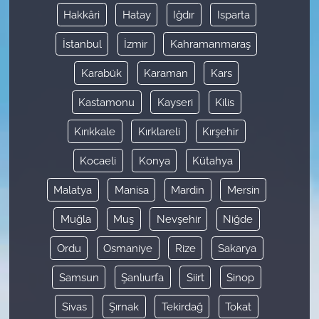
Hakkâri
Hatay
Iğdır
Isparta
İstanbul
İzmir
Kahramanmaraş
Karabük
Karaman
Kars
Kastamonu
Kayseri
Kilis
Kırıkkale
Kırklareli
Kırşehir
Kocaeli
Konya
Kütahya
Malatya
Manisa
Mardin
Mersin
Muğla
Muş
Nevşehir
Niğde
Ordu
Osmaniye
Rize
Sakarya
Samsun
Şanlıurfa
Siirt
Sinop
Sivas
Şırnak
Tekirdağ
Tokat