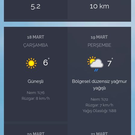
5.2
10
km
18 MART
19 MART
ÇARŞAMBA
PERŞEMBE
°
°
6
7
Güneşli
Bölgesel düzensiz yağmur
yağışlı
Nem: %76
Rüzgar: 8 km/h
Nem: %72
Rüzgar: 7 km/h
Yağış Olasılığı: %88
20 MART
21 MART