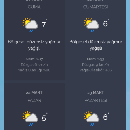
CUMA
CUMARTESI
°
°
7
6
Bölgesel düzensiz yağmur
Bölgesel düzensiz yağmur
yağışlı
yağışlı
Nem: %87
Nem: %93
Rüzgar: 6 km/h
Rüzgar: 9 km/h
Yağış Olasılığı: %88
Yağış Olasılığı: %86
22 MART
23 MART
PAZAR
PAZARTESI
°
°
5
6