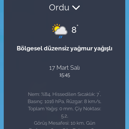
Ordu
Sağlık
Güncel
°
8
Kamu Alımları
Bölgesel düzensiz yağmur yağışlı
17 Mart Salı
15:45
°
Nem: %84, Hissedilen Sıcaklık: 7
,
Basınç: 1016 hPa, Rüzgar: 8 km/s,
Toplam Yağış: 0 mm, Çiy Noktası:
5.2,
Görüş Mesafesi: 10 km, Gün