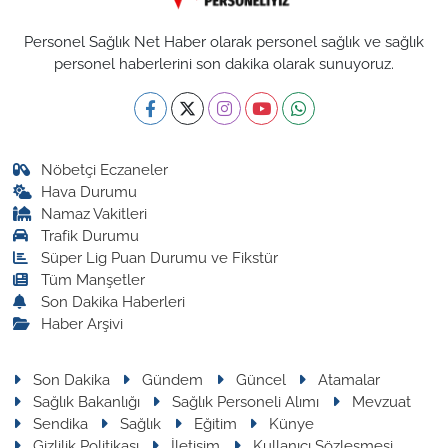
Personel Sağlık Net Haber olarak personel sağlık ve sağlık
personel haberlerini son dakika olarak sunuyoruz.
Nöbetçi Eczaneler
Hava Durumu
Namaz Vakitleri
Trafik Durumu
Süper Lig Puan Durumu ve Fikstür
Tüm Manşetler
Son Dakika Haberleri
Haber Arşivi
Son Dakika
Gündem
Güncel
Atamalar
Sağlık Bakanlığı
Sağlık Personeli Alımı
Mevzuat
Sendika
Sağlık
Eğitim
Künye
Gizlilik Politikası
İletişim
Kullanıcı Sözleşmesi