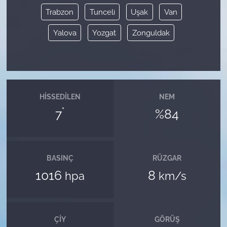
Trabzon
Tunceli
Uşak
Van
Yalova
Yozgat
Zonguldak
HISSEDILEN
NEM
°
7
%84
BASINÇ
RÜZGAR
1016
8
hpa
km/s
ÇIY
GÖRÜŞ