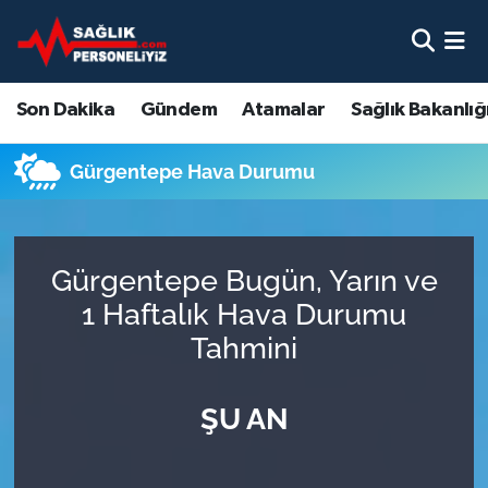
Son Dakika
Nöbetçi Eczaneler
Son Dakika
Gündem
Atamalar
Sağlık Bakanlığ
Gündem
Hava Durumu
Gürgentepe Hava Durumu
Atamalar
Namaz Vakitleri
Sağlık Bakanlığı
Trafik Durumu
Gürgentepe Bugün, Yarın ve
Mevzuat
Süper Lig Puan Durumu ve Fikstür
1 Haftalık Hava Durumu
Tahmini
Sendika
Tüm Manşetler
ŞU AN
Sağlık Personeli Alımı
Son Dakika Haberleri
Eğitim
Haber Arşivi