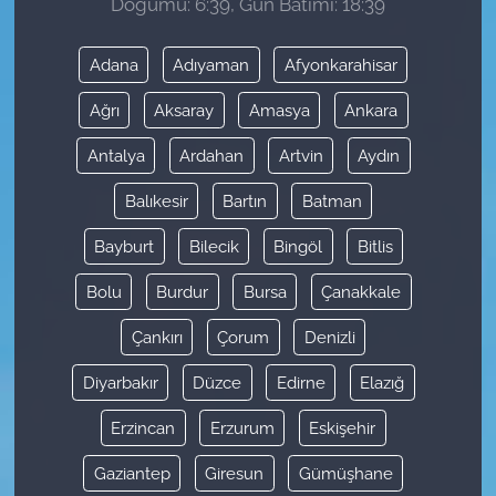
Doğumu: 6:39, Gün Batımı: 18:39
Adana
Adıyaman
Afyonkarahisar
Ağrı
Aksaray
Amasya
Ankara
Antalya
Ardahan
Artvin
Aydın
Balıkesir
Bartın
Batman
Bayburt
Bilecik
Bingöl
Bitlis
Bolu
Burdur
Bursa
Çanakkale
Çankırı
Çorum
Denizli
Diyarbakır
Düzce
Edirne
Elazığ
Erzincan
Erzurum
Eskişehir
Gaziantep
Giresun
Gümüşhane