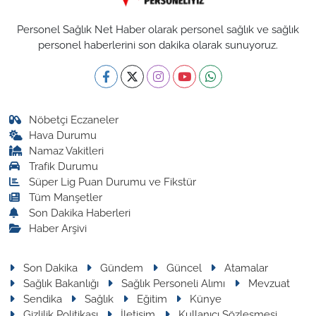
Personel Sağlık Net Haber olarak personel sağlık ve sağlık
personel haberlerini son dakika olarak sunuyoruz.
Nöbetçi Eczaneler
Hava Durumu
Namaz Vakitleri
Trafik Durumu
Süper Lig Puan Durumu ve Fikstür
Tüm Manşetler
Son Dakika Haberleri
Haber Arşivi
Son Dakika
Gündem
Güncel
Atamalar
Sağlık Bakanlığı
Sağlık Personeli Alımı
Mevzuat
Sendika
Sağlık
Eğitim
Künye
Gizlilik Politikası
İletişim
Kullanıcı Sözleşmesi