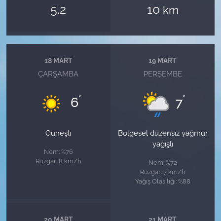
5.2
10
km
18 MART
19 MART
ÇARŞAMBA
PERŞEMBE
°
°
6
7
Güneşli
Bölgesel düzensiz yağmur
yağışlı
Nem: %76
Rüzgar: 8 km/h
Nem: %72
Rüzgar: 7 km/h
Yağış Olasılığı: %88
20 MART
21 MART