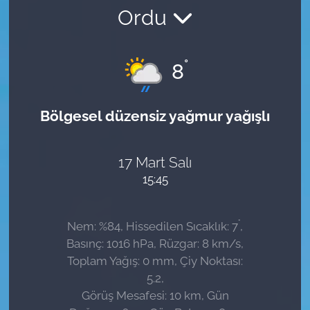
Ordu
Sağlık
Güncel
°
8
Kamu Alımları
Bölgesel düzensiz yağmur yağışlı
17 Mart Salı
15:45
°
Nem: %84, Hissedilen Sıcaklık: 7
,
Basınç: 1016 hPa, Rüzgar: 8 km/s,
Toplam Yağış: 0 mm, Çiy Noktası:
5.2,
Görüş Mesafesi: 10 km, Gün