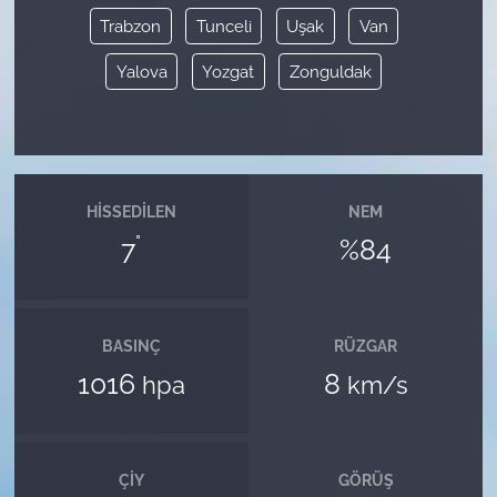
Trabzon
Tunceli
Uşak
Van
Yalova
Yozgat
Zonguldak
HISSEDILEN
NEM
°
7
%84
BASINÇ
RÜZGAR
1016
8
hpa
km/s
ÇIY
GÖRÜŞ