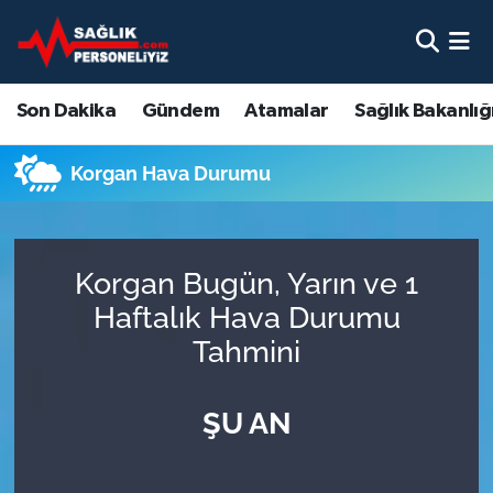
Son Dakika
Nöbetçi Eczaneler
Son Dakika
Gündem
Atamalar
Sağlık Bakanlığ
Gündem
Hava Durumu
Korgan Hava Durumu
Atamalar
Namaz Vakitleri
Sağlık Bakanlığı
Trafik Durumu
Korgan Bugün, Yarın ve 1
Mevzuat
Süper Lig Puan Durumu ve Fikstür
Haftalık Hava Durumu
Tahmini
Sendika
Tüm Manşetler
ŞU AN
Sağlık Personeli Alımı
Son Dakika Haberleri
Eğitim
Haber Arşivi