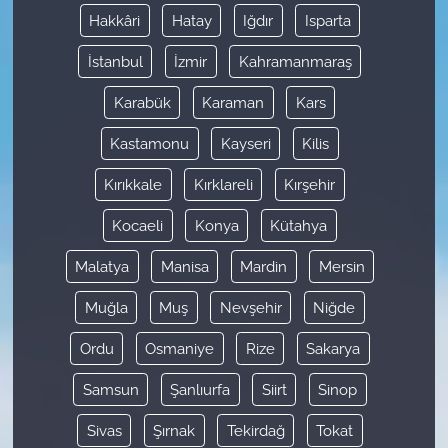
Hakkâri
Hatay
Iğdır
Isparta
İstanbul
İzmir
Kahramanmaraş
Karabük
Karaman
Kars
Kastamonu
Kayseri
Kilis
Kırıkkale
Kırklareli
Kırşehir
Kocaeli
Konya
Kütahya
Malatya
Manisa
Mardin
Mersin
Muğla
Muş
Nevşehir
Niğde
Ordu
Osmaniye
Rize
Sakarya
Samsun
Şanlıurfa
Siirt
Sinop
Sivas
Şırnak
Tekirdağ
Tokat