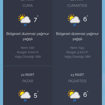
CUMA
CUMARTESI
°
°
7
6
Bölgesel düzensiz yağmur
Bölgesel düzensiz yağmur
yağışlı
yağışlı
Nem: %87
Nem: %93
Rüzgar: 6 km/h
Rüzgar: 9 km/h
Yağış Olasılığı: %88
Yağış Olasılığı: %86
22 MART
23 MART
PAZAR
PAZARTESI
°
°
5
6