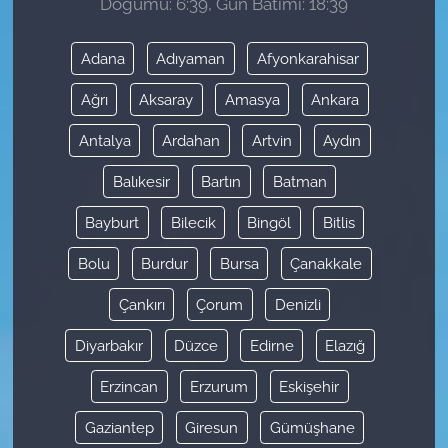
Doğumu: 6:39, Gün Batımı: 18:39
Adana
Adıyaman
Afyonkarahisar
Ağrı
Aksaray
Amasya
Ankara
Antalya
Ardahan
Artvin
Aydın
Balıkesir
Bartın
Batman
Bayburt
Bilecik
Bingöl
Bitlis
Bolu
Burdur
Bursa
Çanakkale
Çankırı
Çorum
Denizli
Diyarbakır
Düzce
Edirne
Elazığ
Erzincan
Erzurum
Eskişehir
Gaziantep
Giresun
Gümüşhane