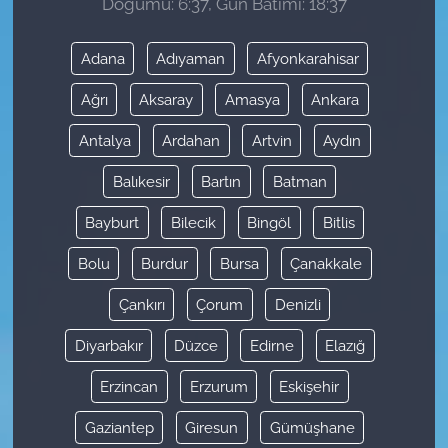
Doğumu: 6:37, Gün Batımı: 18:37
Adana
Adıyaman
Afyonkarahisar
Ağrı
Aksaray
Amasya
Ankara
Antalya
Ardahan
Artvin
Aydın
Balıkesir
Bartın
Batman
Bayburt
Bilecik
Bingöl
Bitlis
Bolu
Burdur
Bursa
Çanakkale
Çankırı
Çorum
Denizli
Diyarbakır
Düzce
Edirne
Elazığ
Erzincan
Erzurum
Eskişehir
Gaziantep
Giresun
Gümüşhane