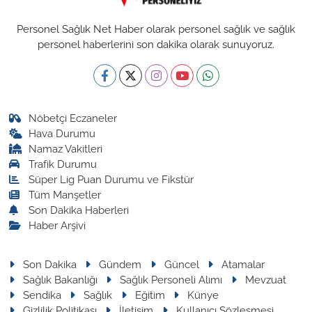
Personel Sağlık Net Haber olarak personel sağlık ve sağlık
personel haberlerini son dakika olarak sunuyoruz.
Nöbetçi Eczaneler
Hava Durumu
Namaz Vakitleri
Trafik Durumu
Süper Lig Puan Durumu ve Fikstür
Tüm Manşetler
Son Dakika Haberleri
Haber Arşivi
Son Dakika
Gündem
Güncel
Atamalar
Sağlık Bakanlığı
Sağlık Personeli Alımı
Mevzuat
Sendika
Sağlık
Eğitim
Künye
Gizlilik Politikası
İletişim
Kullanıcı Sözleşmesi