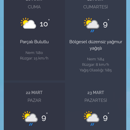
CUMA
CUMARTESI
°
°
10
9
Parçalı Bulutlu
Bölgesel düzensiz yağmur
yağışlı
Nem: %80
Rüzgar: 15 km/h
Nem: %84
Rüzgar: 8 km/h
Yağış Olasılığı: %85
22 MART
23 MART
PAZAR
PAZARTESI
°
°
9
9