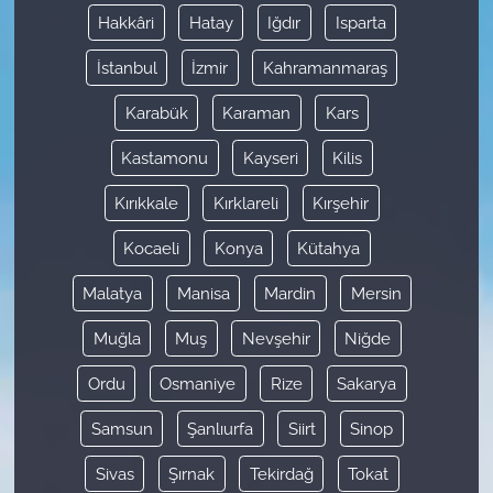
Hakkâri
Hatay
Iğdır
Isparta
İstanbul
İzmir
Kahramanmaraş
Karabük
Karaman
Kars
Kastamonu
Kayseri
Kilis
Kırıkkale
Kırklareli
Kırşehir
Kocaeli
Konya
Kütahya
Malatya
Manisa
Mardin
Mersin
Muğla
Muş
Nevşehir
Niğde
Ordu
Osmaniye
Rize
Sakarya
Samsun
Şanlıurfa
Siirt
Sinop
Sivas
Şırnak
Tekirdağ
Tokat