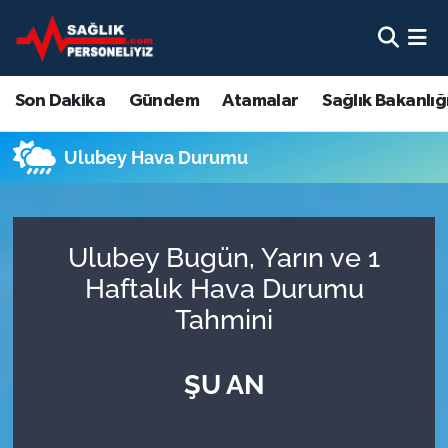
Son Dakika
Nöbetçi Eczaneler
Son Dakika
Gündem
Atamalar
Sağlık Bakanlığ
Gündem
Hava Durumu
Ulubey Hava Durumu
Atamalar
Namaz Vakitleri
Sağlık Bakanlığı
Trafik Durumu
Ulubey Bugün, Yarın ve 1
Mevzuat
Süper Lig Puan Durumu ve Fikstür
Haftalık Hava Durumu
Tahmini
Sendika
Tüm Manşetler
ŞU AN
Sağlık Personeli Alımı
Son Dakika Haberleri
Eğitim
Haber Arşivi