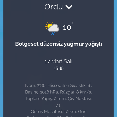
Ordu
Sağlık
Güncel
°
10
Kamu Alımları
Bölgesel düzensiz yağmur yağışlı
17 Mart Salı
15:45
°
Nem: %86, Hissedilen Sıcaklık: 8
,
Basınç: 1018 hPa, Rüzgar: 8 km/s,
Toplam Yağış: 0 mm, Çiy Noktası:
7.1,
Görüş Mesafesi: 10 km, Gün