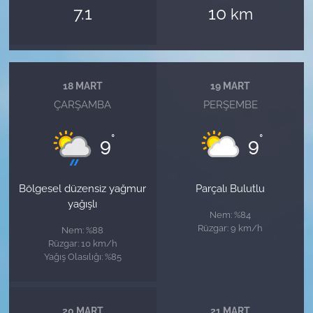
7.1
10
km
18 MART
19 MART
ÇARŞAMBA
PERŞEMBE
°
°
9
9
Bölgesel düzensiz yağmur
Parçalı Bulutlu
yağışlı
Nem: %84
Rüzgar: 9 km/h
Nem: %88
Rüzgar: 10 km/h
Yağış Olasılığı: %85
20 MART
21 MART