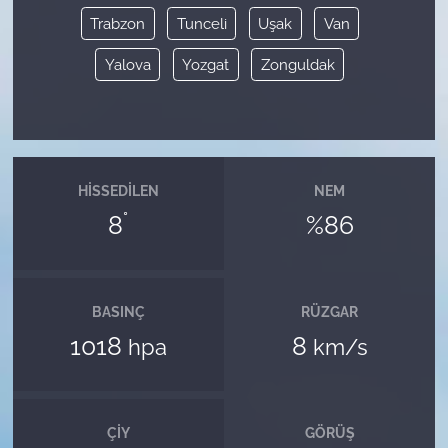
Trabzon
Tunceli
Uşak
Van
Yalova
Yozgat
Zonguldak
HISSEDILEN
NEM
°
8
%86
BASINÇ
RÜZGAR
1018
8
hpa
km/s
ÇIY
GÖRÜŞ